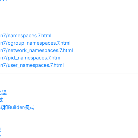
an7/namespaces.7.html
an7/cgroup_namespaces.7.html
an7/network_namespaces.7.html
an7/pid_namespaces.7.html
an7/user_namespaces.7.html
色温
式
Builder模式
统
好