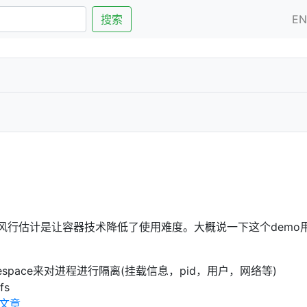
搜索
E
此风行估计是让容器技术降低了使用难度。大概说一下这个demo
amespace来对进程进行隔离(挂载信息，pid，用户，网络等)
fs
文章