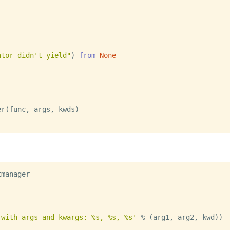
ator didn't yield"
) 
from
None
r(func, args, kwds)

manager



 with args and kwargs: %s, %s, %s'
 % (arg1, arg2, kwd))
