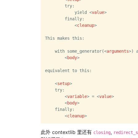
        try:

            yield 
<
value
>
        finally:

<
cleanup
>
This makes this:

    with some_generator(
<
arguments
>
) 
<
body
>
equivalent to this:

<
setup
>
    try:

<
variable
>
 = 
<
value
>
<
body
>
    finally:

<
cleanup
>
此外 contextlib 里还有
,
closing
redirect_s