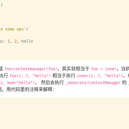
'
)

te some ops'
)

gs: 
1
, 
2
, hello

换成
，其实就相当于
，当
foo=contextmanager(foo)
foo = inner
执行
相当于执行
，
foo(1, 2, "hello")
inner(1, 2, "hello")
， 然后会执行
的
 2, kwd="hello")
_GeneratorContextManager
的作用。用代码里的注释来解释：