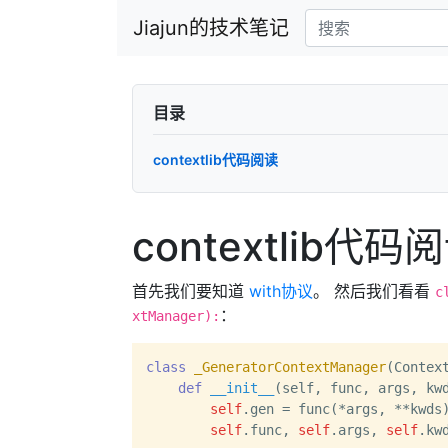
Jiajun的技术笔记
目录
contextlib代码阅读
contextlib代码
首先我们要知道
with协议
。 然后我们看看
c
：
xtManager):
class
_GeneratorContextManager
(Contex
def
__init__
(
self, func, args, kw
self
.gen = func(*args, **kwds)
self
.func, 
self
.args, 
self
.kw