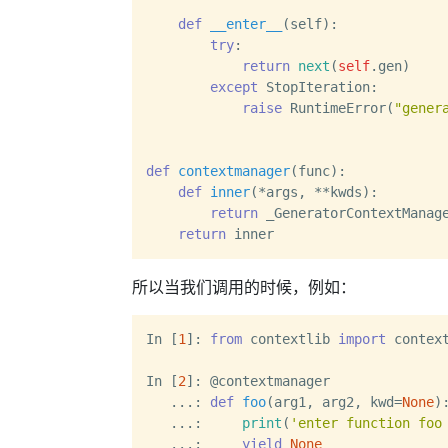
def
__enter__
(
self
):

try
:

return
next
(
self
.gen)

except
 StopIteration:

raise
 RuntimeError(
"gener
def
contextmanager
(
func
):

def
inner
(
*args, **kwds
):

return
 _GeneratorContextManage
return
所以当我们调用的时候，例如：
In [
1
]: 
from
 contextlib 
import
 context
In [
2
]: @contextmanager

   ...: 
def
foo
(
arg1, arg2, kwd=
None
):
   ...:     
print
(
'enter function foo
   ...:     
yield
None