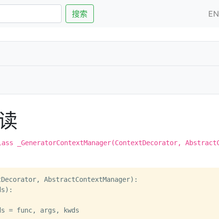
搜索
E
阅读
lass _GeneratorContextManager(ContextDecorator, Abstract
tDecorator, AbstractContextManager):

ds
):



ds = func, args, kwds
