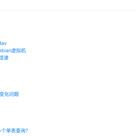
dav
Debian虚拟机
现提速
一直变化问题
多个单表查询？