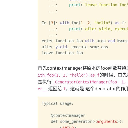
   ...:     
print
(
'leave function foo
   ...:

In [
3
]: 
with
 foo(
1
, 
2
, 
"hello"
) 
as
 f:

   ...:     
print
(
'after yield, execu
   ...:

enter function foo 
with
 args 
and
 kwar
after 
yield
, execute some ops

首先contextmanager将原本的foo函数替
的时候，首先
ith foo(1, 2, "hello") as f
是执行
_GeneratorContextManager(foo, 1,
返回给
。这就是 这个decorator
er__
f
Typical usage:

    @contextmanager

    def some_generator(
<
arguments
>
):

<
setup
>