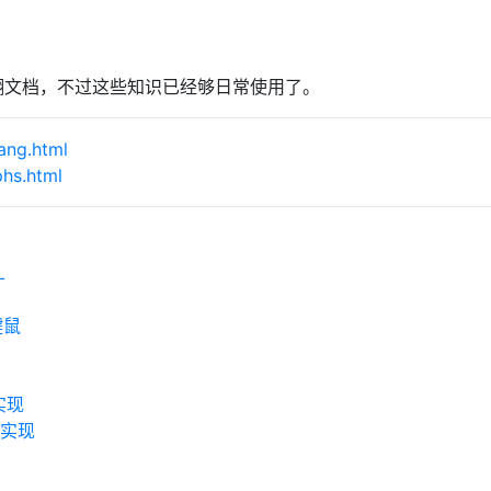
翻文档，不过这些知识已经够日常使用了。
ang.html
phs.html
L
键鼠
 实现
t 实现