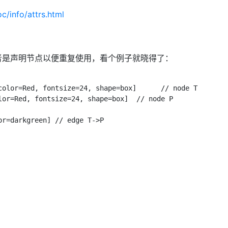
c/info/attrs.html
者是声明节点以便重复使用，看个例子就晓得了：
color=Red, fontsize=24, shape=box]      // node T

lor=Red, fontsize=24, shape=box]  // node P

r=darkgreen] // edge T->P
