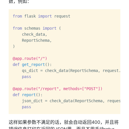
数，例如：
from
 flask 
import
 request

from
 schemas 
import
 (

    check_data,

    ReportSchema,

)

@app.route(
"/"
)
def
get_report
():

    qs_dict = check_data(ReportSchema, request.args
pass
@app.route(
"/report"
, methods=[
"POST"
]
)
def
report
():

    json_dict = check_data(ReportSchema, request.ge
pass
这样如果参数不满足的话，就会自动返回400，并且将