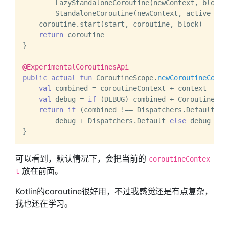
        LazyStandaloneCoroutine(newContext, block)
        StandaloneCoroutine(newContext, active = 
t
    coroutine.start(start, coroutine, block)

return
 coroutine

}

@ExperimentalCoroutinesApi
public
actual
fun
 CoroutineScope.
newCoroutineConte
val
 combined = coroutineContext + context

val
 debug = 
if
 (DEBUG) combined + CoroutineId(
return
if
 (combined !== Dispatchers.Default &&
        debug + Dispatchers.Default 
else
 debug

可以看到，默认情况下，会把当前的
coroutineContex
放在前面。
t
Kotlin的coroutine很好用，不过我感觉还是有点复杂，
我也还在学习。