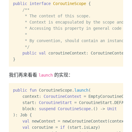
public
interface
CoroutineScope
 {

/**

     * The context of this scope.

     * Context is encapsulated by the scope and us
     * Accessing this property in general code is 
     *

     * By convention, should contain an instance of
     */
public
val
 coroutineContext: CoroutineContext

我们再来看看
的实现：
launch
public
fun
 CoroutineScope.
launch
(

    context: 
CoroutineContext
 = EmptyCoroutineConte
    start: 
CoroutineStart
 = CoroutineStart.DEFAULT,
    block: 
suspend
CoroutineScope
.() -> 
Unit
)
: Job {

val
 newContext = newCoroutineContext(context)

val
 coroutine = 
if
 (start.isLazy)
