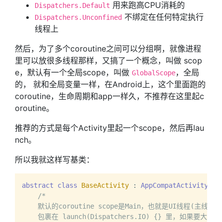
用来跑高CPU消耗的
Dispatchers.Default
不绑定在任何特定执行
Dispatchers.Unconfined
线程上
然后，为了多个coroutine之间可以分组啊，就像进程
里可以放很多线程那样，又搞了一个概念，叫做 scop
e，默认有一个全局scope，叫做
，全局
GlobalScope
的， 就和全局变量一样，在Android上，这个里面跑的
coroutine，生命周期和app一样久，不推荐在这里起c
oroutine。
推荐的方式是每个Activity里起一个scope，然后再lau
nch。
所以我就这样写基类：
abstract
class
BaseActivity
 : 
AppCompatActivity
(),
/*

    默认的coroutine scope是Main，也就是UI线程(主
    包裹在 launch(Dispatchers.IO) {} 里，如果要大量计算，