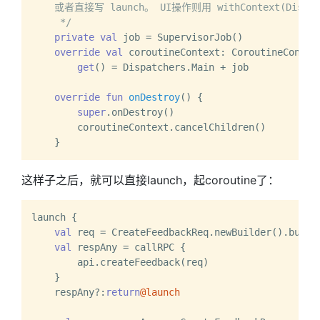
    或者直接写 launch。 UI操作则用 withContext(Dispatc
     */
private
val
 job = SupervisorJob()

override
val
 coroutineContext: CoroutineContext
get
() = Dispatchers.Main + job

override
fun
onDestroy
()
 {

super
.onDestroy()

        coroutineContext.cancelChildren()

这样子之后，就可以直接launch，起coroutine了：
launch {

val
 req = CreateFeedbackReq.newBuilder().build(
val
 respAny = callRPC {

        api.createFeedback(req)

    }

    respAny?:
return
@launch