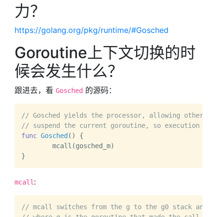
力？
https://golang.org/pkg/runtime/#Gosched
Goroutine上下文切换的时
候会发生什么？
跟进去，看
的源码：
Gosched
// Gosched yields the processor, allowing other go
// suspend the current goroutine, so execution res
func
Gosched
()
 {

	mcall(gosched_m)

:
mcall
// mcall switches from the g to the g0 stack and i