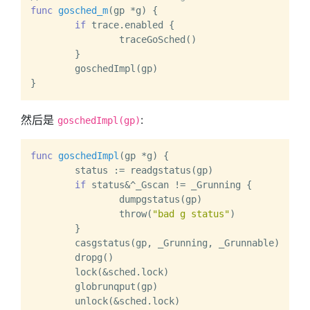
func
gosched_m
(gp *g)
 {

if
 trace.enabled {

		traceGoSched()

	}

	goschedImpl(gp)

然后是
:
goschedImpl(gp)
func
goschedImpl
(gp *g)
 {

	status := readgstatus(gp)

if
 status&^_Gscan != _Grunning {

		dumpgstatus(gp)

		throw(
"bad g status"
)

	}

	casgstatus(gp, _Grunning, _Grunnable)

	dropg()

	lock(&sched.lock)

	globrunqput(gp)

	unlock(&sched.lock)
