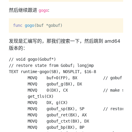
然后继续跟进
:
gogo
func
gogo
(buf *gobuf)
发现是汇编写的，那我们搜索一下，然后跳到 amd64
版本的：
// void gogo(Gobuf*)

// restore state from Gobuf; longjmp

TEXT runtime·gogo(SB), NOSPLIT, $16-8

	MOVQ	buf+0(FP), BX		// gobuf

	MOVQ	gobuf_g(BX), DX

	MOVQ	0(DX), CX		// make sure g != nil

	get_tls(CX)

	MOVQ	DX, g(CX)

	MOVQ	gobuf_sp(BX), SP	// restore SP

	MOVQ	gobuf_ret(BX), AX

	MOVQ	gobuf_ctxt(BX), DX

	MOVQ	gobuf_bp(BX), BP
