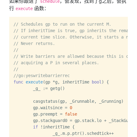
如果你跟进了
，会发现，找到了g之后，会执
schedule
行
函数：
execute
// Schedules gp to run on the current M.
// If inheritTime is true, gp inherits the remaini
// current time slice. Otherwise, it starts a new 
// Never returns.
//
// Write barriers are allowed because this is call
// acquiring a P in several places.
//
//go:yeswritebarrierrec
func
execute
(gp *g, inheritTime 
bool
)
 {

	_g_ := getg()

	casgstatus(gp, _Grunnable, _Grunning)

	gp.waitsince = 
0
	gp.preempt = 
false
	gp.stackguard0 = gp.stack.lo + _StackGuard

if
 !inheritTime {

		_g_.m.p.ptr().schedtick++
