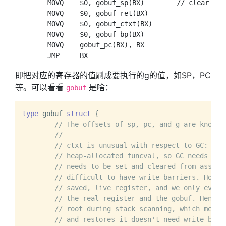
	MOVQ	$0, gobuf_sp(BX)	// clear to help garbage collector

	MOVQ	$0, gobuf_ret(BX)

	MOVQ	$0, gobuf_ctxt(BX)

	MOVQ	$0, gobuf_bp(BX)

	MOVQ	gobuf_pc(BX), BX

即把对应的寄存器的值刷成要执行的g的值，如SP，PC
等。可以看看
是啥：
gobuf
type
 gobuf 
struct
 {

// The offsets of sp, pc, and g are known 
//
// ctxt is unusual with respect to GC: it 
// heap-allocated funcval, so GC needs to 
// needs to be set and cleared from assemb
// difficult to have write barriers. Howev
// saved, live register, and we only ever 
// the real register and the gobuf. Hence,
// root during stack scanning, which means
// and restores it doesn't need write barr