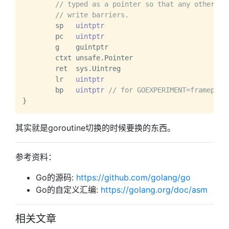
// typed as a pointer so that any other wr
// write barriers.
	sp   
uintptr
	pc   
uintptr
	g    guintptr

	ctxt unsafe.Pointer

	ret  sys.Uintreg

	lr   
uintptr
	bp   
uintptr
// for GOEXPERIMENT=framepoin
其实就是goroutine切换的时候要换的东西。
参考资料：
Go的源码:
https://github.com/golang/go
Go的自定义汇编:
https://golang.org/doc/asm
相关文章