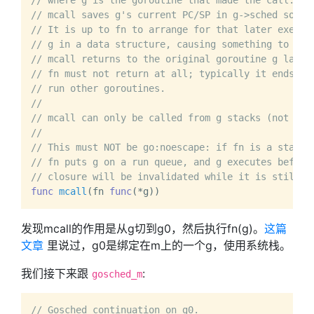
// where g is the goroutine that made the call.
// mcall saves g's current PC/SP in g->sched so th
// It is up to fn to arrange for that later execut
// g in a data structure, causing something to cal
// mcall returns to the original goroutine g later
// fn must not return at all; typically it ends by
// run other goroutines.
//
// mcall can only be called from g stacks (not g0,
//
// This must NOT be go:noescape: if fn is a stack-
// fn puts g on a run queue, and g executes before
// closure will be invalidated while it is still e
func
mcall
(fn 
func
(*g)
发现mcall的作用是从g切到g0，然后执行fn(g)。
这篇
文章
里说过，g0是绑定在m上的一个g，使用系统栈。
我们接下来跟
:
gosched_m
// Gosched continuation on g0.