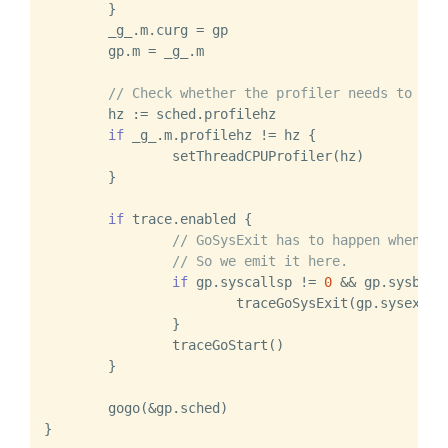
	}

	_g_.m.curg = gp

	gp.m = _g_.m

// Check whether the profiler needs to be 
	hz := sched.profilehz

if
 _g_.m.profilehz != hz {

		setThreadCPUProfiler(hz)

	}

if
 trace.enabled {

// GoSysExit has to happen when we
// So we emit it here.
if
 gp.syscallsp != 
0
 && gp.sysblock
			traceGoSysExit(gp.sysexitticks)

		}

		traceGoStart()

	}

	gogo(&gp.sched)
