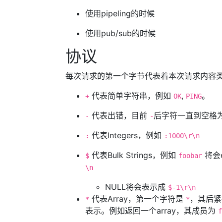
使用pipeling的时候
使用pub/sub的时候
协议
每次请求的第一个字节代表着本次请求内容
代表简单字符串，例如
,
。
+
OK
PING
代表出错，目前
后字符一直到空格
-
-
代表Integers，例如
:
:1000\r\n
代表Bulk Strings，例如
将会e
$
foobar
\n
NULL将会表示成
$-1\r\n
代表Array，第一个字符是
，其后紧
*
*
表示。例如返回一个array，其成员为
f