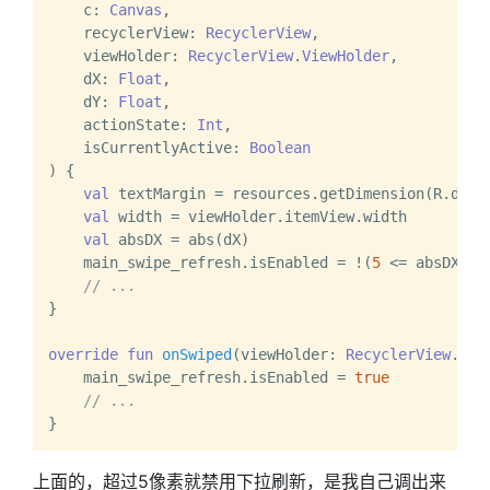
    c: 
Canvas
,

    recyclerView: 
RecyclerView
,

    viewHolder: 
RecyclerView
.
ViewHolder
,

    dX: 
Float
,

    dY: 
Float
,

    actionState: 
Int
,

    isCurrentlyActive: 
Boolean
)
 {

val
 textMargin = resources.getDimension(R.dimen
val
 width = viewHolder.itemView.width

val
 absDX = abs(dX)

    main_swipe_refresh.isEnabled = !(
5
 <= absDX &&
// ...
}

override
fun
onSwiped
(viewHolder: 
RecyclerView
.
Vie
    main_swipe_refresh.isEnabled = 
true
// ...
上面的，超过5像素就禁用下拉刷新，是我自己调出来