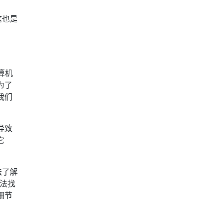
这也是
算机
为了
我们
导致
它
法了解
无法找
细节