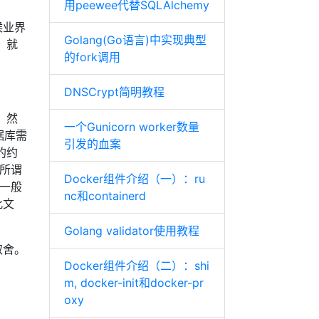
用peewee代替SQLAlchemy
候业界
Golang(Go语言)中实现典型
，就
的fork调用
DNSCrypt简明教程
，然
一个Gunicorn worker数量
据库需
引发的血案
的约
所谓
Docker组件介绍（一）：ru
一般
nc和containerd
此文
Golang validator使用教程
取舍。
Docker组件介绍（二）：shi
m, docker-init和docker-pr
oxy