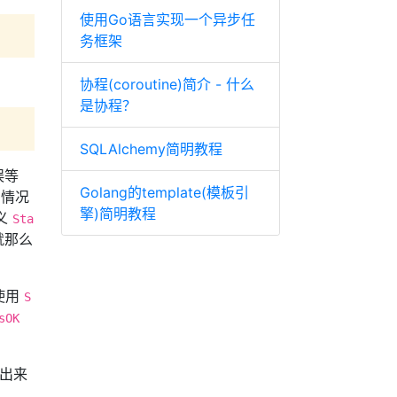
使用Go语言实现一个异步任
务框架
协程(coroutine)简介 - 什么
是协程？
SQLAlchemy简明教程
误等
Golang的template(模板引
多情况
擎)简明教程
义
Sta
就那么
使用
S
sOK
抽出来