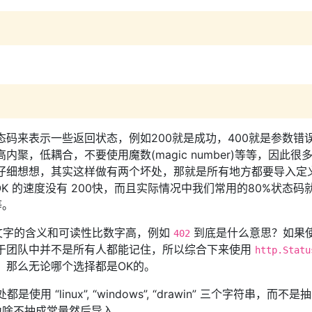
P状态码来表示一些返回状态，例如200就是成功，400就是参数错
聚，低耦合，不要使用魔数(magic number)等等，因此很
 仔细想想，其实这样做有两个坏处，那就是所有地方都要导入定
sOK 的速度没有 200快，而且实际情况中我们常用的80%状态码
5等。
文字的含义和可读性比数字高，例如
到底是什么意思？如果
402
于团队中并不是所有人都能记住，所以综合下来使用
http.Statu
，那么无论哪个选择都是OK的。
“linux”, “windows”, “drawin” 三个字符串，而不是
啥不抽成常量然后导入。