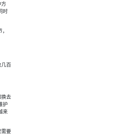
种方
同时
节，
数几百
切换去
维护
越来
里需要