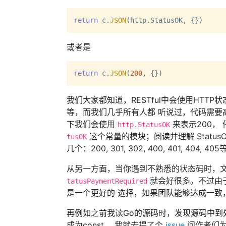
return
 c.
JSON
(http.
StatusOK
或者是
return
 c.
JSON
(
200
我们大家都知道，RESTful中会使用HTT
等，而我们几乎所有人都 听说过，代码需要高内
下我们会使用
来表示200，
http.StatusOK
这个常量的模块；阅读并理解 Statu
tusOK
几个：200, 301, 302, 400, 401, 404, 40
从另一方面，当你遇到不熟悉的状态码时，
就会好很多。不过由
tatusPaymentRequired
是一个更好的 选择，如果团队能够达成一致
再例如之前我读Go的源码时，发现源码中到处都是使用 
成为const， 我就去提了个
issue
问作者们为