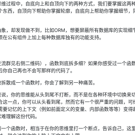
思维过程中，自底向上和自顶向下的两种方式，我们要掌握这两
个东西，自顶向下帮助你掌握轮廓，自底向上帮助你掌握细节，
。
象，却发现做不到，比如ORM，想要屏蔽所有数据库的实现细
须在公有组件上加上每种数据库独有的功能支持。
交流群见右侧二维码），函数到底拆多细？如果你感受过一个函
后你自己再也不会写那样的代码了。
被拆散成一个函数时，你会了解到另一种痛苦。
是说，你的思维能从头到尾不打断，而不是在各种环境中切换来
合这一点，你可以从头看到尾，然而它有一个很严重的问题，可
需要记忆的上下文（例如前面定义的变量、内部函数等等）变得
常难理解这份代码。
到一个函数时，相当于在你的思维里打一个断点，告诉自己，这