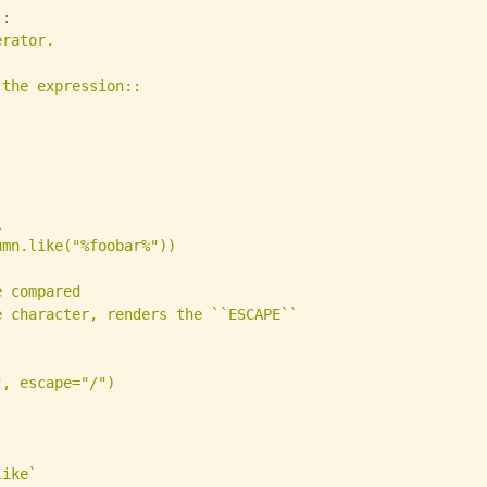
:

rator.

the expression::



mn.like("%foobar%"))

 compared

 character, renders the ``ESCAPE``

, escape="/")

ike`
