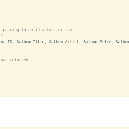
, passing in an id value for the
 ?
um.ID, &album.Title, &album.Artist, &album.Price, &album
rows returned.