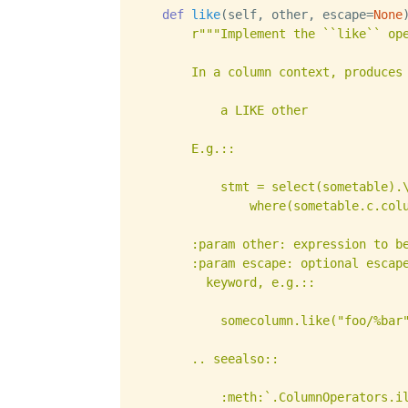
def
like
(
self, other, escape=
None
)
r"""Implement the ``like`` ope
        In a column context, produces 
            a LIKE other

        E.g.::

            stmt = select(sometable).\
                where(sometable.c.colu
        :param other: expression to be
        :param escape: optional escape
          keyword, e.g.::

            somecolumn.like("foo/%bar"
        .. seealso::

            :meth:`.ColumnOperators.il