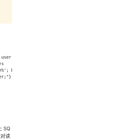
user.name LIKE %(name_1)s

s

%'; DROP TABLE identifier;"}

r;"}

 SQ
望对读