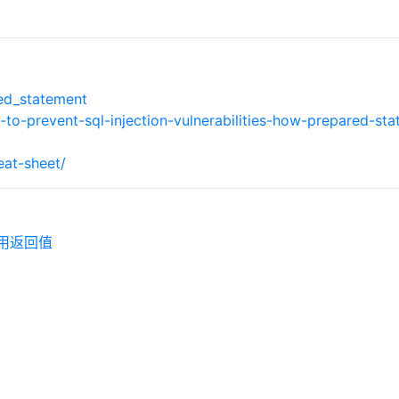
red_statement
o-prevent-sql-injection-vulnerabilities-how-prepared-st
eat-sheet/
使用返回值