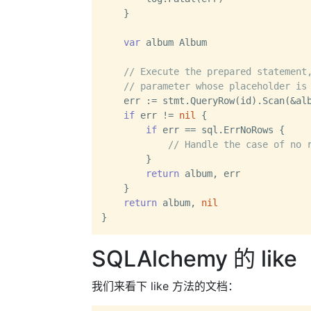
    }

var
 album Album

// Execute the prepared statement
// parameter whose placeholder is
    err := stmt.QueryRow(id).Scan(&alb
if
 err != 
nil
 {

if
 err == sql.ErrNoRows {

// Handle the case of no 
        }

return
 album, err

    }

return
 album, 
nil
SQLAlchemy 的 like
我们来看下 like 方法的文档：