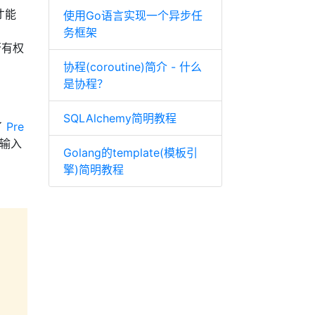
才能
使用Go语言实现一个异步任
务框架
否有权
协程(coroutine)简介 - 什么
是协程？
SQLAlchemy简明教程
了
Pre
的输入
Golang的template(模板引
擎)简明教程