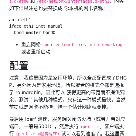
和
，内容
s.d/eth0
/etc/network/interfaces.d/eth1
如下但是注意也要替换成 你本机的网卡名称：
auto eth1

iface eth1 inet manual

重启网络
sudo systemctl restart networking
或者重新启动
配置
注意，我这里因为是家用环境，所以全都配置成了DHC
P，另外因为是家用环境，所以聚合的模式全都是选择
了 roundrobin，因此可以 获得更高的带宽而不提供冗
余，测试了其他几种模式，只有这一种模式最快，当然
前提就是网卡不能挂，挂一个估计网络就要挂。
最后用 iperf 测速，服务端关闭防火墙（或者开启对应
端口，一般是5001），然后执行
。客户端执
iperf -s
行
就可以看到速度了。我这里两
iperf -c <服务端IP>