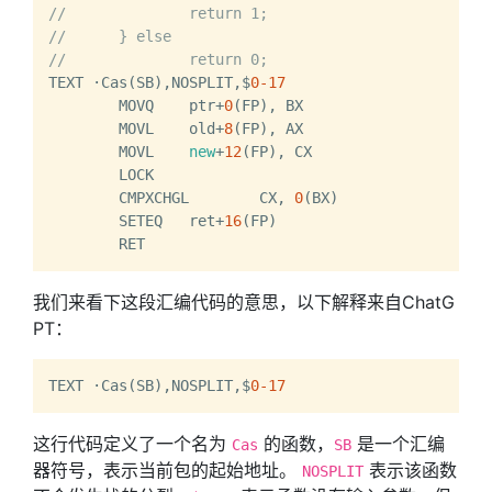
//		return 1;
//	} else
//		return 0;
TEXT ·Cas(SB),NOSPLIT,$
0
-17
	MOVQ	ptr+
0
(FP), BX

	MOVL	old+
8
(FP), AX

	MOVL	
new
+
12
(FP), CX

	LOCK

	CMPXCHGL	CX, 
0
(BX)

	SETEQ	ret+
16
(FP)

我们来看下这段汇编代码的意思，以下解释来自ChatG
PT：
TEXT ·Cas(SB),NOSPLIT,$
0
-17
这行代码定义了一个名为
的函数，
是一个汇编
Cas
SB
器符号，表示当前包的起始地址。
表示该函数
NOSPLIT