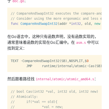
于
：
doc.go
// CompareAndSwapInt32 executes the compare-and-sw
// Consider using the more ergonomic and less erro
func
CompareAndSwapInt32
(addr *
int32
, old, 
new
int
在Go语言中，这种只有函数声明，没有函数实现的，
通常意味着函数的实现在Go汇编中。在
中可以
asm.s
找到定义：
TEXT ·CompareAndSwapInt32(SB),NOSPLIT,$
0
然后跟着路径找
：
internal/atomic/atomic_amd64.s
// bool Cas(int32 *val, int32 old, int32 new)
// Atomically:
//	if(*val == old){
//		*val = new;