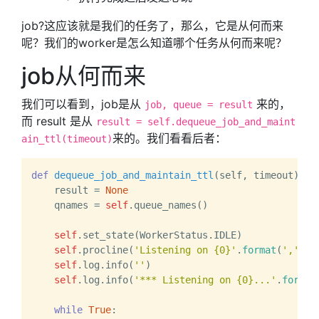
job?这应该就是我们的任务了，那么，它是从何而来
呢？我们的worker是怎么知道哪个任务从何而来呢？
job从何而来
我们可以看到，job是从
来的，
job, queue = result
而 result 是从
result = self.dequeue_job_and_maint
来的。我们看看后者：
ain_ttl(timeout)
def
dequeue_job_and_maintain_ttl
(
self, timeout
):

    result = 
None
    qnames = 
self
.queue_names()

self
.set_state(WorkerStatus.IDLE)

self
.procline(
'Listening on {0}'
.
format
(
','
.jo
self
.log.info(
''
)

self
.log.info(
'*** Listening on {0}...'
.
format
while
True
:
