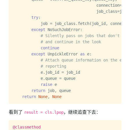
                                    connection=conn
                                    job_class=job_c
try
:

            job = job_class.fetch(job_id, connectio
except
 NoSuchJobError:

# Silently pass on jobs that don't exi
# and continue in the look
continue
except
 UnpickleError 
as
 e:

# Attach queue information on the exce
# reporting
            e.job_id = job_id

            e.queue = queue

raise
 e

return
 job, queue

return
None
, 
None
看到了
，继续追查下去：
result = cls.lpop
@classmethod