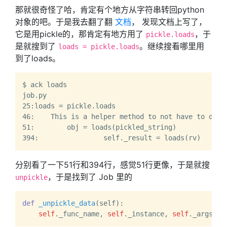
那就很奇怪了哈，肯定有个地方从字符串转回python
对象的吧。于是我去翻了翻
文档
， 发现文档上写了，
它是用pickle的，那肯定有地方用了
，于
pickle.loads
是就搜到了
。继续搜看哪里用
loads = pickle.loads
到了loads。
$ ack loads

job.py

25:loads = pickle.loads

46:    This is a helper method to not have to deal 
51:        obj = loads(pickled_string)

分别看了一下51行和394行，感觉51行更像，于是就搜
，于是找到了 Job 里的
unpickle
def
_unpickle_data
(
self
):

self
._func_name, 
self
._instance, 
self
._args, 
s