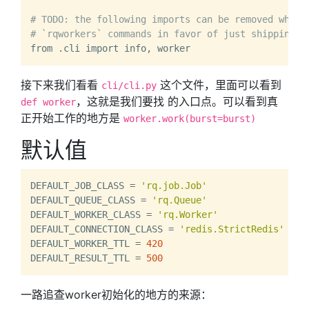
# TODO: the following imports can be removed when 
# `rqworkers` commands in favor of just shipping t
接下来我们看看
这个文件，里面可以看到
cli/cli.py
，这就是我们要找 的入口点。可以看到真
def worker
正开始工作的地方是
worker.work(burst=burst)
默认值
DEFAULT_JOB_CLASS = 
'rq.job.Job'
DEFAULT_QUEUE_CLASS = 
'rq.Queue'
DEFAULT_WORKER_CLASS = 
'rq.Worker'
DEFAULT_CONNECTION_CLASS = 
'redis.StrictRedis'
DEFAULT_WORKER_TTL = 
420
DEFAULT_RESULT_TTL = 
500
一路追查worker初始化的地方的来源：