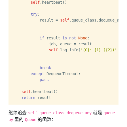
self
.heartbeat()

try
:

            result = 
self
.queue_class.dequeue_any(
                                                  
                                                  
if
 result 
is
not
None
:

                job, queue = result

self
.log.info(
'{0}: {1} ({2})'
.
for
                                                  
break
except
 DequeueTimeout:

pass
self
.heartbeat()

return
继续追查
就是
self.queue_class.dequeue_any
queue.
里的
的函数：
py
Queue