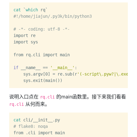
cat
 `
which
#!/home/jiajun/.py3k/bin/python3
# -*- coding: utf-8 -*-
import re

import sys

from rq.cli import main

if
 __name__ == 
'__main__'
:

    sys.argv[0] = re.sub(r
'(-script\.pyw?|\.exe)?$
说明入口点在
的main函数里。接下来我们看看
rq.cli
从何而来。
rq.cli
cat
# flake8: noqa
from .cli import main
