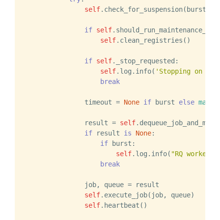
self
.check_for_suspension(burst)

if
self
.should_run_maintenance_task
self
.clean_registries()

if
self
._stop_requested:

self
.log.info(
'Stopping on req
break
                timeout = 
None
if
 burst 
else
max
(
1
                result = 
self
.dequeue_job_and_maint
if
 result 
is
None
:

if
 burst:

self
.log.info(
"RQ worker {
break
                job, queue = result

self
.execute_job(job, queue)

self
.heartbeat()
