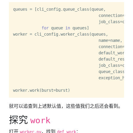
queues = [cli_config.queue_class(queue,

                                    connection=cli_
                                    job_class=cli_c
for
 queue 
in
 queues]

worker = cli_config.worker_class(queues,

                                    name=name,

                                    connection=cli_
                                    default_worker_
                                    default_result_
                                    job_class=cli_c
                                    queue_class=cli
                                    exception_hand
就可以追查到上述默认值，这些值我们之后还会看到。
探究
work
打开
，找到
：
worker.py
def work