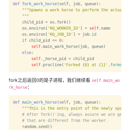
def
fork_work_horse
(
self, job, queue
):

"""Spawns a work horse to perform the actual wo
    """
    child_pid = os.fork()

    os.environ[
'RQ_WORKER_ID'
] = 
self
.name

    os.environ[
'RQ_JOB_ID'
] = job.
id
if
 child_pid == 
0
:

self
.main_work_horse(job, queue)

else
:

self
._horse_pid = child_pid

self
.procline(
'Forked {0} at {1}'
.
format
fork之后返回0的是子进程，我们继续看
self.main_wo
：
rk_horse
def
main_work_horse
(
self, job, queue
):

"""This is the entry point of the newly spawne
# After fork()'ing, always assure we are gener
# that are different from the worker.
    random.seed()
