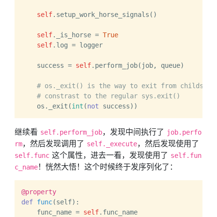
self
.setup_work_horse_signals()

self
._is_horse = 
True
self
.log = logger

    success = 
self
.perform_job(job, queue)

# os._exit() is the way to exit from childs af
# constrast to the regular sys.exit()
    os._exit(
int
(
not
继续看
，发现中间执行了
self.perform_job
job.perfo
，然后发现调用了
，然后发现使用了
rm
self._execute
这个属性，进去一看，发现使用了
self.func
self.fun
！恍然大悟！这个时候终于发序列化了：
c_name
@property
def
func
(
self
):

    func_name = 
self
.func_name
