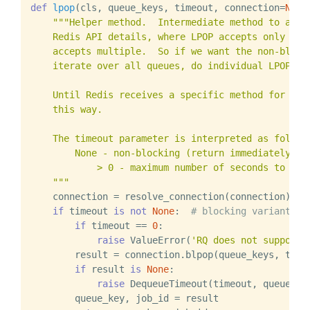
def
lpop
(
cls, queue_keys, timeout, connection=
None
"""Helper method.  Intermediate method to abstr
    Redis API details, where LPOP accepts only a si
    accepts multiple.  So if we want the non-blocki
    iterate over all queues, do individual LPOPs, a
    Until Redis receives a specific method for this
    this way.

    The timeout parameter is interpreted as follows
        None - non-blocking (return immediately)

            > 0 - maximum number of seconds to bloc
    """
    connection = resolve_connection(connection)

if
 timeout 
is
not
None
:  
# blocking variant
if
 timeout == 
0
:

raise
 ValueError(
'RQ does not support 
        result = connection.blpop(queue_keys, timeo
if
 result 
is
None
:

raise
 DequeueTimeout(timeout, queue_key
        queue_key, job_id = result
