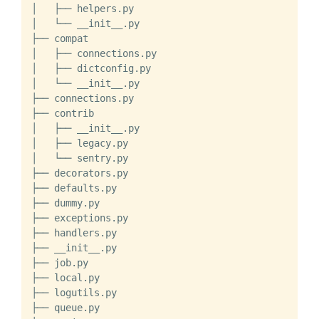
│   ├── helpers.py

│   └── __init__.py

├── compat

│   ├── connections.py

│   ├── dictconfig.py

│   └── __init__.py

├── connections.py

├── contrib

│   ├── __init__.py

│   ├── legacy.py

│   └── sentry.py

├── decorators.py

├── defaults.py

├── dummy.py

├── exceptions.py

├── handlers.py

├── __init__.py

├── job.py

├── local.py

├── logutils.py

├── queue.py
