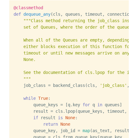
@classmethod
def
dequeue_any
(
cls, queues, timeout, connection=
N
"""Class method returning the job_class instanc
    set of Queues, where the order of the queues is
    When all of the Queues are empty, depending on 
    either blocks execution of this function for th
    timeout or until new messages arrive on any of 
    None.

    See the documentation of cls.lpop for the inter
    """
    job_class = backend_class(cls, 
'job_class'
, ov
while
True
:

        queue_keys = [q.key 
for
 q 
in
 queues]

        result = cls.lpop(queue_keys, timeout, conn
if
 result 
is
None
:

return
None
        queue_key, job_id = 
map
(as_text, result)

        queue = cls.from_queue_key(queue_key,
