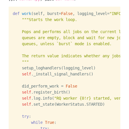
def
work
(
self, burst=
False
, logging_level=
"INFO"
):

"""Starts the work loop.

    Pops and performs all jobs on the current list 
    queues are empty, block and wait for new jobs t
    queues, unless `burst` mode is enabled.

    The return value indicates whether any jobs wer
    """
    setup_loghandlers(logging_level)

self
._install_signal_handlers()

    did_perform_work = 
False
self
.register_birth()

self
.log.info(
"RQ worker {0!r} started, versio
self
.set_state(WorkerStatus.STARTED)

try
:

while
True
:

try
:
