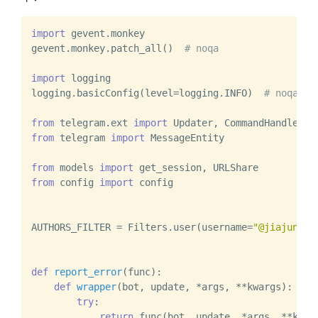
import
 gevent.monkey

gevent.monkey.patch_all()  
# noqa
import
 logging

logging.basicConfig(level=logging.INFO)  
# noqa
from
 telegram.ext 
import
from
 telegram 
import
 MessageEntity

from
 models 
import
from
 config 
import
 config

AUTHORS_FILTER = Filters.user(username=
"@jiajunhua
def
report_error
(
func
):

def
wrapper
(
bot, update, *args, **kwargs
):

try
:

return
 func(bot, update, *args, **kwarg