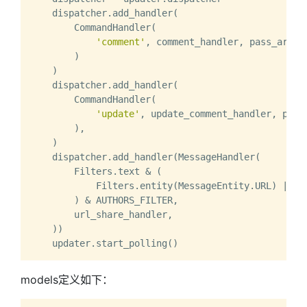
    dispatcher.add_handler(

        CommandHandler(

'comment'
, comment_handler, pass_args=
        )

    )

    dispatcher.add_handler(

        CommandHandler(

'update'
, update_comment_handler, pass
        ),

    )

    dispatcher.add_handler(MessageHandler(

        Filters.text & (

            Filters.entity(MessageEntity.URL) | Fil
        ) & AUTHORS_FILTER,

        url_share_handler,

    ))

models定义如下：