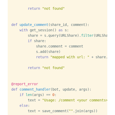
return
"not found"
def
update_comment
(
share_id, comment
):

with
 get_session() 
as
 s:

        share = s.query(URLShare).
filter
(URLShare.
if
 share:

            share.comment = comment

            s.add(share)

return
"mapped with url: "
 + share.url

return
"not found"
@report_error
def
comment_handler
(
bot, update, args
):

if
len
(args) == 
0
:

        text = 
"Usage: /comment <your comments>"
else
:

        text = save_comment(
""
.join(args))
