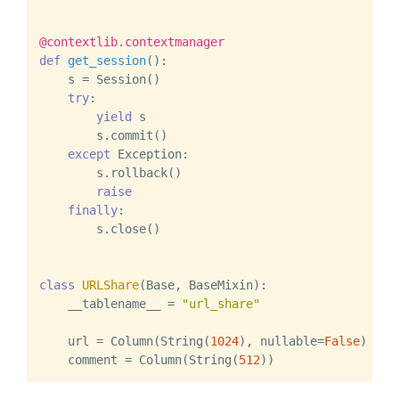
@contextlib.contextmanager
def
get_session
():

    s = Session()

try
:

yield
 s

        s.commit()

except
 Exception:

        s.rollback()

raise
finally
:

        s.close()

class
URLShare
(Base, BaseMixin):

    __tablename__ = 
"url_share"
    url = Column(String(
1024
), nullable=
False
)

    comment = Column(String(
512