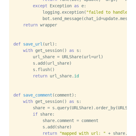
except
 Exception 
as
 e:

            logging.exception(
"failed to handle me
            bot.send_message(chat_id=update.messag
return
 wrapper

def
save_url
(
url
):

with
 get_session() 
as
 s:

        url_share = URLShare(url=url)

        s.add(url_share)

        s.flush()

return
 url_share.
id
def
save_comment
(
comment
):

with
 get_session() 
as
 s:

        share = s.query(URLShare).order_by(URLShar
if
 share:

            share.comment = comment

            s.add(share)

return
"mapped with url: "
 + share.url
