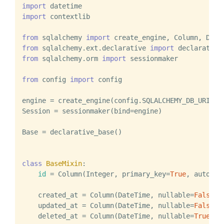
import
import
 contextlib

from
 sqlalchemy 
import
from
 sqlalchemy.ext.declarative 
import
from
 sqlalchemy.orm 
import
 sessionmaker

from
 config 
import
 config

engine = create_engine(config.SQLALCHEMY_DB_URI, ec
Session = sessionmaker(bind=engine)

Base = declarative_base()

class
BaseMixin
:

id
 = Column(Integer, primary_key=
True
, autoinc
    created_at = Column(DateTime, nullable=
False
, 
    updated_at = Column(DateTime, nullable=
False
, 
    deleted_at = Column(DateTime, nullable=
True
, i