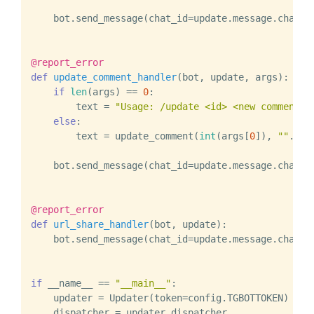
    bot.send_message(chat_id=update.message.chat_id
@report_error
def
update_comment_handler
(
bot, update, args
):

if
len
(args) == 
0
:

        text = 
"Usage: /update <id> <new comments>
else
:

        text = update_comment(
int
(args[
0
]), 
""
.joi
    bot.send_message(chat_id=update.message.chat_id
@report_error
def
url_share_handler
(
bot, update
):

    bot.send_message(chat_id=update.message.chat_i
if
 __name__ == 
"__main__"
:

    updater = Updater(token=config.TGBOTTOKEN)

    dispatcher = updater.dispatcher
