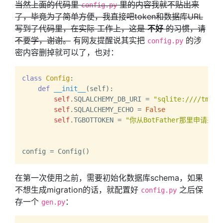
当然上面的代码里
里的内容我就不贴出来
config.py
了，毕竟为了简单方便，我直接吧token和数据库URL
写到了代码里，在实际 工作上，这是
不好
的习惯，请
不要学，谢谢。
有网友提醒说其实把
的涉
config.py
密内容删掉就可以了，也对：
class
Config
:

def
__init__
(
self
):

self
.SQLALCHEMY_DB_URI = 
"sqlite:////tmp/t
self
.SQLALCHEMY_ECHO = 
False
self
.TGBOTTOKEN = 
"你从BotFather那里申请来的t
在第一次使用之前，需要初始化数据库schema，如果
不想生成migration的话，就配置好
之后保
config.py
存一个
：
gen.py