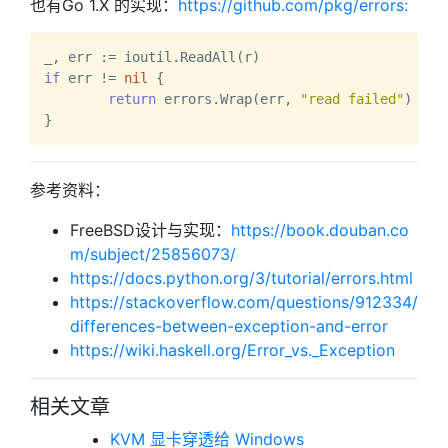
也有Go 1.X 的实现：
https://github.com/pkg/errors:
if
 err != 
nil
 {

return
 errors.Wrap(err, 
"read failed"
)

参考资料：
FreeBSD设计与实现：
https://book.douban.co
m/subject/25856073/
https://docs.python.org/3/tutorial/errors.html
https://stackoverflow.com/questions/912334/
differences-between-exception-and-error
https://wiki.haskell.org/Error_vs._Exception
相关文章
KVM 显卡穿透给 Windows