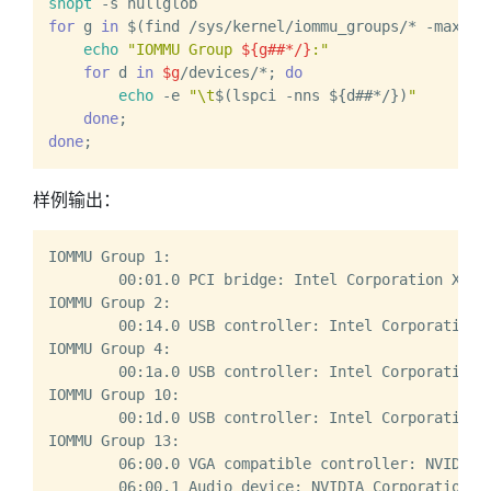
shopt
for
 g 
in
 $(find /sys/kernel/iommu_groups/* -maxdep
echo
"IOMMU Group 
${g##*/}
:"
for
 d 
in
$g
/devices/*; 
do
echo
 -e 
"\t
$(lspci -nns ${d##*/})
"
done
done
样例输出：
IOMMU Group 1:

	00:01.0 PCI bridge: Intel Corporation Xeon E3-1200 v2/3rd Gen Core processor PCI Express Root Port [8086:0151] (rev 09)

IOMMU Group 2:

	00:14.0 USB controller: Intel Corporation 7 Series/C210 Series Chipset Family USB xHCI Host Controller [8086:0e31] (rev 04)

IOMMU Group 4:

	00:1a.0 USB controller: Intel Corporation
IOMMU Group 10:

	00:1d.0 USB controller: Intel Corporation
IOMMU Group 13:

	06:00.0 VGA compatible controller: NVIDIA Corporation GM204 [GeForce GTX 970] [10de:13c2] (rev a1)
