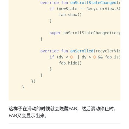
override
fun
onScrollStateChanged
(recy
if
 (newState == RecyclerView.SCROLL
                    fab.show()

                }

super
.onScrollStateChanged(recycler
            }

override
fun
onScrolled
(recyclerView: 
if
 (dy < 
0
 || dy > 
0
 && fab.isShown
                    fab.hide()

                }

            }

        })

    }

这样子在滑动的时候就会隐藏FAB，然后滑动停止时，
FAB又会显示出来。