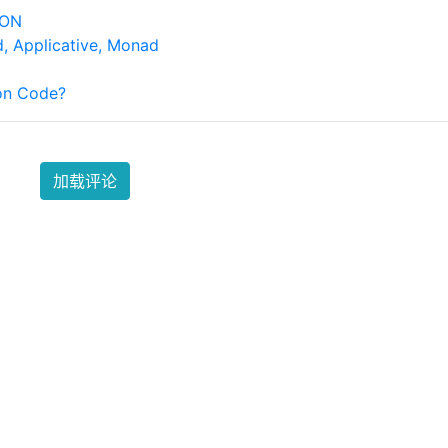
ON
pplicative, Monad
n Code?
加载评论