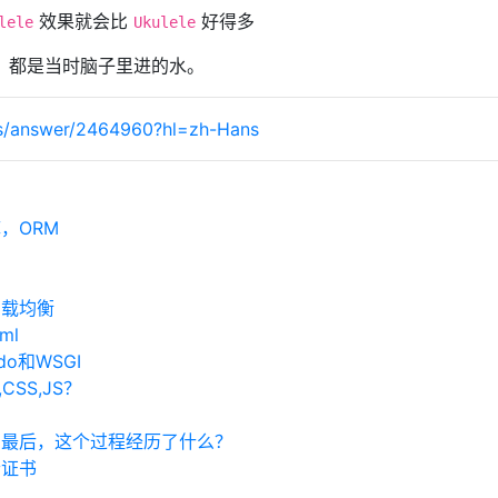
效果就会比
好得多
lele
Ukulele
，都是当时脑子里进的水。
rs/answer/2464960?hl=zh-Hans
，ORM
负载均衡
ml
ado和WSGI
CSS,JS？
址到最后，这个过程经历了什么？
个证书