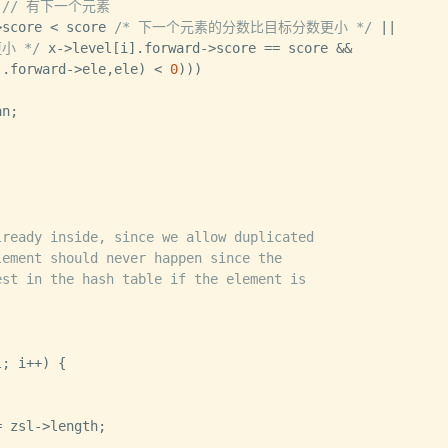
 
// 有下一个元素
>score < score 
/* 下一个元素的分数比目标分数更小 */
 ||

小 */
 x->level[i].forward->score == score &&

].forward->ele,ele) < 
0
)))

n;

ready inside, since we allow duplicated

ement should never happen since the

st in the hash table if the element is

; i++) {

 zsl->length;
