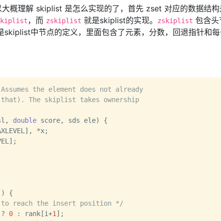
解 skiplist 是怎么实现的了，首先 zset 对应的数据结
，而
就是skiplist的实现。
包含头
kiplist
zskiplist
zskiplist
skiplist中节点的定义，里面包含了元素，分数，回退指针和
Assumes the element does not already

that). The skiplist takes ownership

sl, 
double
 score, sds ele)
 {

XLEVEL], *x;

EL];

) {

 to reach the insert position */
 ? 
0
 : rank[i+
1
];
