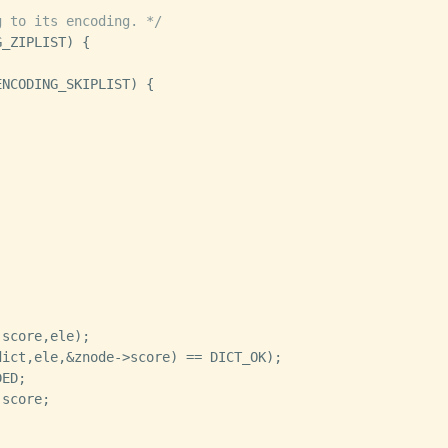
g to its encoding. */
_ZIPLIST) {

NCODING_SKIPLIST) {

score,ele);

ict,ele,&znode->score) == DICT_OK);

ED;

score;
