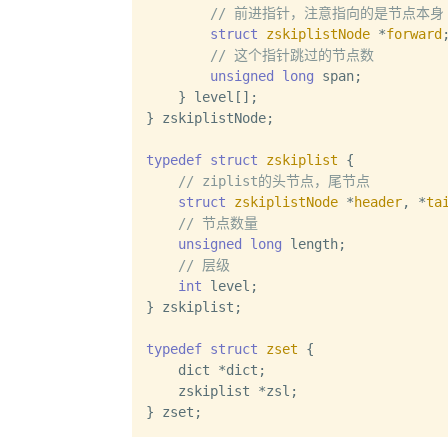
// 前进指针，注意指向的是节点本身
struct
zskiplistNode
 *
forward
// 这个指针跳过的节点数
unsigned
long
 span;

    } level[];

} zskiplistNode;

typedef
struct
zskiplist
 {
// ziplist的头节点，尾节点
struct
zskiplistNode
 *
header
, *
ta
// 节点数量
unsigned
long
 length;

// 层级
int
 level;

} zskiplist;

typedef
struct
zset
 {
    dict *dict;

    zskiplist *zsl;
