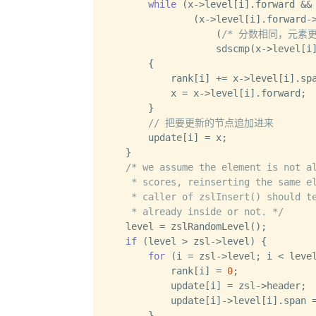
while
 (x->level[i].forward &&
                (x->level[i].forward-
                    (
/* 分数相同，元素更
                    sdscmp(x->level[i
        {

            rank[i] += x->level[i].spa
            x = x->level[i].forward;

        }

// 把要更新的节点追加进来
        update[i] = x;

    }

/* we assume the element is not al
     * scores, reinserting the same el
     * caller of zslInsert() should te
     * already inside or not. */
    level = zslRandomLevel();

if
 (level > zsl->level) {

for
 (i = zsl->level; i < level
            rank[i] = 
0
;

            update[i] = zsl->header;

            update[i]->level[i].span =
        }
