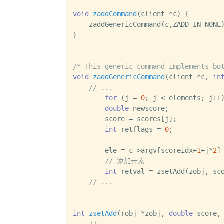
void
zaddCommand
(client *c)
 {

    zaddGenericCommand(c,ZADD_IN_NONE)
}

/* This generic command implements bo
void
zaddGenericCommand
(client *c, 
in
// ...
for
 (j = 
0
; j < elements; j++)
double
 newscore;

        score = scores[j];

int
 retflags = 
0
;

        ele = c->argv[scoreidx+
1
+j*
2
]-
// 添加元素
int
 retval = zsetAdd(zobj, sco
// ...
int
zsetAdd
(robj *zobj, 
double
 score,
// ...