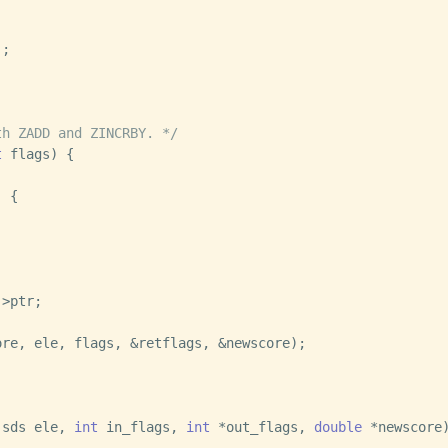
;

th ZADD and ZINCRBY. */
t
 flags)
 {

 {

>ptr;

re, ele, flags, &retflags, &newscore);

 sds ele, 
int
 in_flags, 
int
 *out_flags, 
double
 *newscore