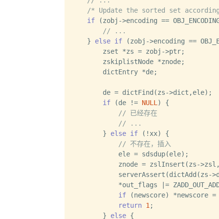
/* Update the sorted set accordin
if
 (zobj->encoding == OBJ_ENCODING
// ...
    } 
else
if
 (zobj->encoding == OBJ_E
        zset *zs = zobj->ptr;

        zskiplistNode *znode;

        dictEntry *de;

        de = dictFind(zs->dict,ele);

if
 (de != 
NULL
) {

// 已经存在
// ...
        } 
else
if
 (!xx) {

// 不存在，插入
            ele = sdsdup(ele);

            znode = zslInsert(zs->zsl,
            serverAssert(dictAdd(zs->d
            *out_flags |= ZADD_OUT_ADD
if
 (newscore) *newscore = 
return
1
;

        } 
else
 {
