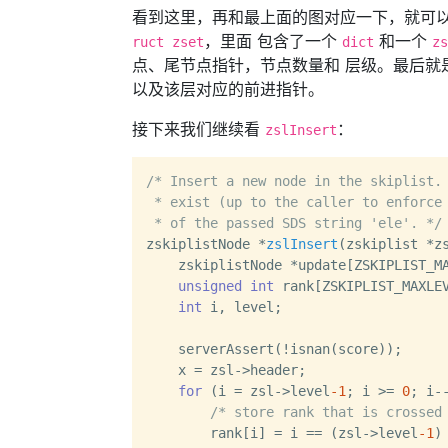
看到这里，再和最上面的图对应一下，就可以大概理
，里面 包含了一个
和一个
ruct zset
dict
zs
点、尾节点指针，节点数量和 层级。最后就是
以及该层对应的前进指针。
接下来我们继续看
：
zslInsert
/* Insert a new node in the skiplist. 
 * exist (up to the caller to enforce 
 * of the passed SDS string 'ele'. */
zskiplistNode *
zslInsert
(zskiplist *z
    zskiplistNode *update[ZSKIPLIST_MA
unsigned
int
 rank[ZSKIPLIST_MAXLEV
int
 i, level;

    serverAssert(!isnan(score));

    x = zsl->header;

for
 (i = zsl->level
-1
; i >= 
0
; i--
/* store rank that is crossed
        rank[i] = i == (zsl->level
-1
)