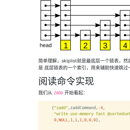
简单理解，skiplist就是最底层一个链
是 底层链表的一个索引，用来辅助快速跳过
阅读命令实现
我们从
开始看起：
ZADD
    {
"zadd"
,zaddCommand,
-4
,

"write use-memory fast @sortedse
0
,
NULL
,
1
,
1
,
1
,
0
,
0
,
0
},
