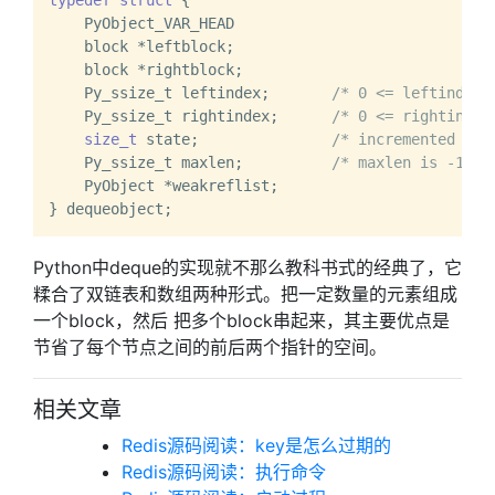
typedef
struct
 {
    PyObject_VAR_HEAD

    block *leftblock;

    block *rightblock;

    Py_ssize_t leftindex;       
/* 0 <= leftindex 
    Py_ssize_t rightindex;      
/* 0 <= rightindex
size_t
 state;               
/* incremented whe
    Py_ssize_t maxlen;          
/* maxlen is -1 fo
    PyObject *weakreflist;

Python中deque的实现就不那么教科书式的经典了，它
糅合了双链表和数组两种形式。把一定数量的元素组成
一个block，然后 把多个block串起来，其主要优点是
节省了每个节点之间的前后两个指针的空间。
相关文章
Redis源码阅读：key是怎么过期的
Redis源码阅读：执行命令