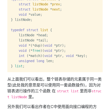
struct
listNode
 *
prev
;
struct
listNode
 *
next
;
void
 *value;

} listNode;

typedef
struct
list
 {
    listNode *head;

    listNode *tail;

void
 *(*dup)(
void
 *ptr);

void
 (*
free
)(
void
 *ptr);

int
 (*match)(
void
 *ptr, 
void
 *key);

unsigned
long
 len;

} 
list
从上面我们可以看出，整个链表存储的元素属于同一类
型(此处我的意思是可以使用同一套函数操作)，因为对
链表进行操作的三个函数 在
里而非
struct list
struc
里。
t listNode
另外我们可以看出作者在C中使用面向接口编程的方