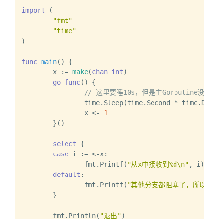
import
 (

"fmt"
"time"
)

func
main
()
 {

	x := 
make
(
chan
int
)

go
func
()
 {

// 这里要睡10s，但是主Goroutine没有
		time.Sleep(time.Second * time.Dura
		x <- 
1
	}()

select
 {

case
 i := <-x:

		fmt.Printf(
"从x中接收到%d\n"
, i)

default
:

		fmt.Printf(
"其他分支都阻塞了，所以轮到
	}

	fmt.Println(
"退出"
)
