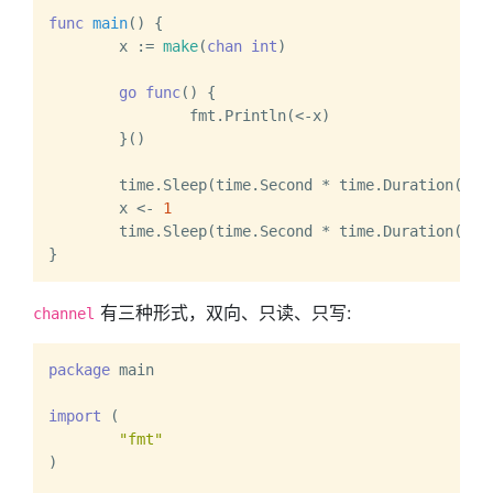
func
main
()
 {

	x := 
make
(
chan
int
)

go
func
()
 {

		fmt.Println(<-x)

	}()

	time.Sleep(time.Second * time.Duration(
1
))

	x <- 
1
	time.Sleep(time.Second * time.Duration(
1
))

有三种形式，双向、只读、只写:
channel
package
 main

import
 (

"fmt"
)
